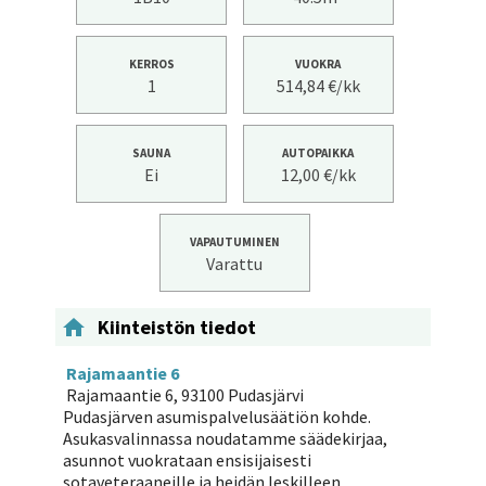
KERROS
VUOKRA
1
514,84 €/kk
SAUNA
AUTOPAIKKA
Ei
12,00 €/kk
VAPAUTUMINEN
Varattu

Kiinteistön tiedot
Rajamaantie 6
Rajamaantie 6, 93100 Pudasjärvi
Pudasjärven asumispalvelusäätiön kohde.
Asukasvalinnassa noudatamme säädekirjaa,
asunnot vuokrataan ensisijaisesti
sotaveteraaneille ja heidän leskilleen.