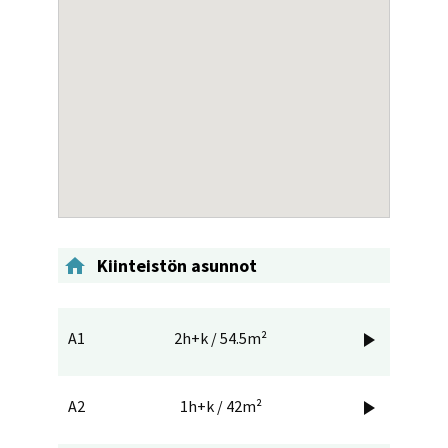

Kiinteistön asunnot
A1
2h+k / 54.5m²

A2
1h+k / 42m²
