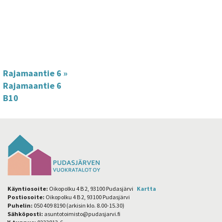
Rajamaantie 6
»
Rajamaantie 6
B10
Käyntiosoite:
Oikopolku 4 B 2, 93100 Pudasjärvi
Kartta
Postiosoite:
Oikopolku 4 B 2, 93100 Pudasjärvi
Puhelin:
050 409 8190 (arkisin klo. 8.00-15.30)
Sähköposti:
asuntotoimisto@pudasjarvi.fi