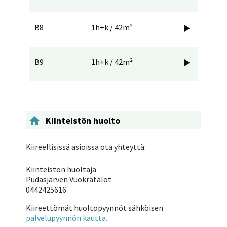
B8
1h+k / 42m²

B9
1h+k / 42m²


Kiinteistön huolto
Kiireellisissä asioissa ota yhteyttä:
Kiinteistön huoltaja
Pudasjärven Vuokratalot
0442425616
Kiireettömät huoltopyynnöt sähköisen
palvelupyynnön kautta.