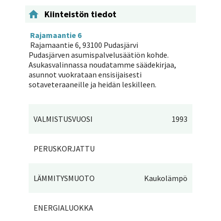

Kiinteistön tiedot
Rajamaantie 6
Rajamaantie 6, 93100 Pudasjärvi
Pudasjärven asumispalvelusäätiön kohde.
Asukasvalinnassa noudatamme säädekirjaa,
asunnot vuokrataan ensisijaisesti
sotaveteraaneille ja heidän leskilleen.
VALMISTUSVUOSI
1993
PERUSKORJATTU
LÄMMITYSMUOTO
Kaukolämpö
ENERGIALUOKKA