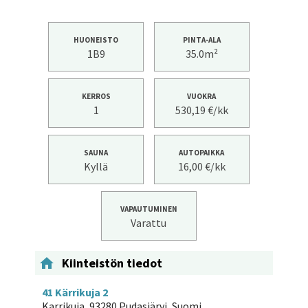
HUONEISTO
PINTA-ALA
1B9
35.0m²
KERROS
VUOKRA
1
530,19 €/kk
SAUNA
AUTOPAIKKA
Kyllä
16,00 €/kk
VAPAUTUMINEN
Varattu

Kiinteistön tiedot
41 Kärrikuja 2
Karrikuja, 93280 Pudasjärvi, Suomi