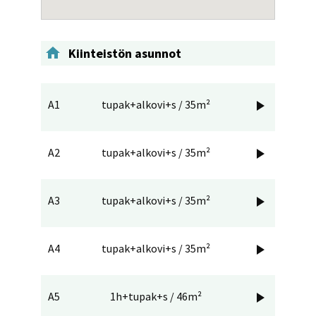

Kiinteistön asunnot
A1
tupak+alkovi+s / 35m²

A2
tupak+alkovi+s / 35m²

A3
tupak+alkovi+s / 35m²

A4
tupak+alkovi+s / 35m²

A5
1h+tupak+s / 46m²
