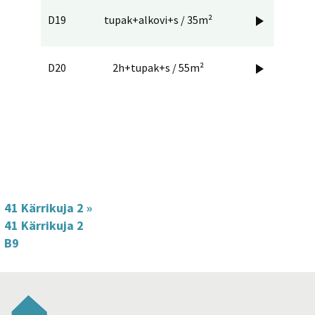
D19
tupak+alkovi+s / 35m²

D20
2h+tupak+s / 55m²

41 Kärrikuja 2
»
41 Kärrikuja 2
B9