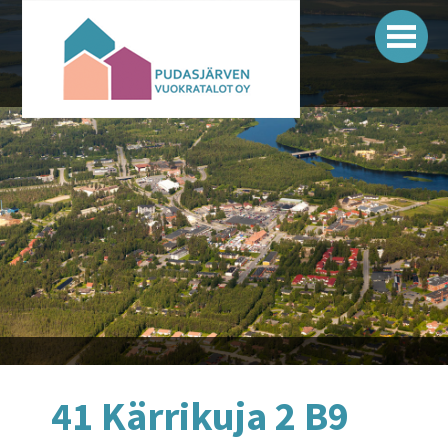
Siirry
sisältöön
Pudasjärven vuokratalot
41 Kärrikuja 2 B9