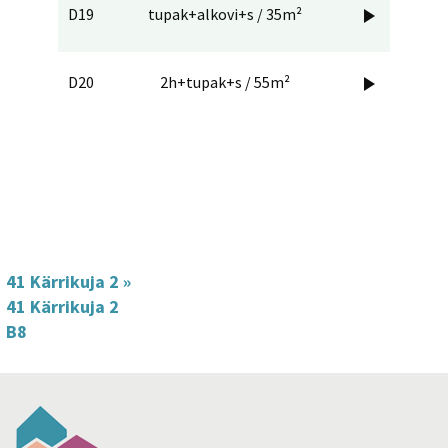
D19
tupak+alkovi+s / 35m²

D20
2h+tupak+s / 55m²

41 Kärrikuja 2
»
41 Kärrikuja 2
B8