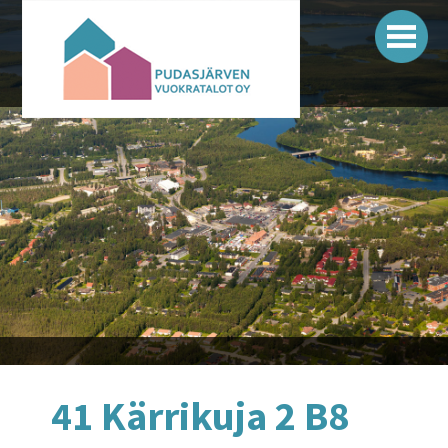
Siirry
sisältöön
Pudasjärven vuokratalot
41 Kärrikuja 2 B8