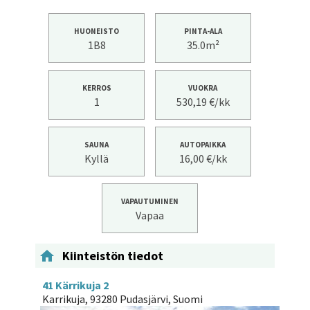
HUONEISTO
PINTA-ALA
1B8
35.0m²
KERROS
VUOKRA
1
530,19 €/kk
SAUNA
AUTOPAIKKA
Kyllä
16,00 €/kk
VAPAUTUMINEN
Vapaa

Kiinteistön tiedot
41 Kärrikuja 2
Karrikuja, 93280 Pudasjärvi, Suomi