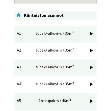

Kiinteistön asunnot
A1
tupak+alkovi+s / 35m²

A2
tupak+alkovi+s / 35m²

A3
tupak+alkovi+s / 35m²

A4
tupak+alkovi+s / 35m²

A5
1h+tupak+s / 46m²
