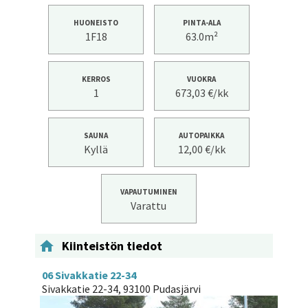
HUONEISTO
PINTA-ALA
1F18
63.0m²
KERROS
VUOKRA
1
673,03 €/kk
SAUNA
AUTOPAIKKA
Kyllä
12,00 €/kk
VAPAUTUMINEN
Varattu

Kiinteistön tiedot
06 Sivakkatie 22-34
Sivakkatie 22-34, 93100 Pudasjärvi