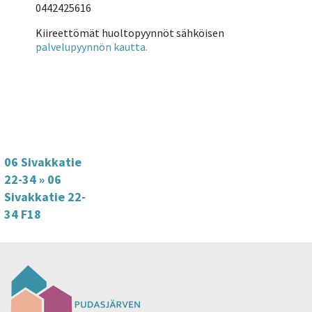
0442425616
Kiireettömät huoltopyynnöt sähköisen
palvelupyynnön kautta.
06 Sivakkatie
22-34
»
06
Sivakkatie 22-
34 F18