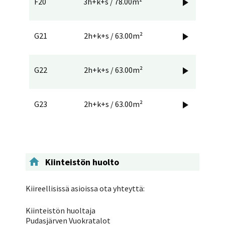
F20
3h+k+s / 78.00m²

G21
2h+k+s / 63.00m²

G22
2h+k+s / 63.00m²

G23
2h+k+s / 63.00m²


Kiinteistön huolto
Kiireellisissä asioissa ota yhteyttä:
Kiinteistön huoltaja
Pudasjärven Vuokratalot