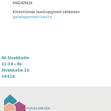
0442425616
Kiireettömät huoltopyynnöt sähköisen
palvelupyynnön kautta.
06 Sivakkatie
22-34
»
06
Sivakkatie 22-
34 E16