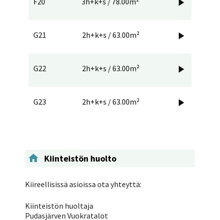
F20
3h+k+s / 78.00m²

G21
2h+k+s / 63.00m²

G22
2h+k+s / 63.00m²

G23
2h+k+s / 63.00m²


Kiinteistön huolto
Kiireellisissä asioissa ota yhteyttä:
Kiinteistön huoltaja
Pudasjärven Vuokratalot