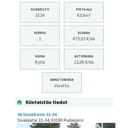
HUONEISTO
PINTA-ALA
1E16
63.0m²
KERROS
VUOKRA
1
673,03 €/kk
SAUNA
AUTOPAIKKA
Kyllä
12,00 €/kk
VAPAUTUMINEN
Varattu

Kiinteistön tiedot
06 Sivakkatie 22-34
Sivakkatie 22-34, 93100 Pudasjärvi