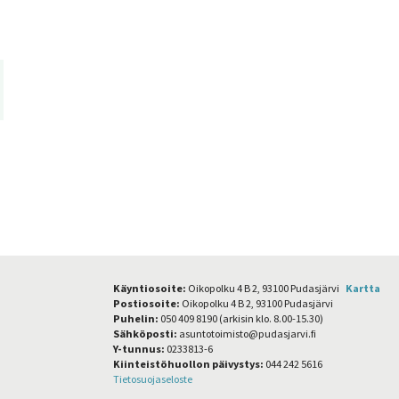
Käyntiosoite:
Oikopolku 4 B 2, 93100 Pudasjärvi
Kartta
Postiosoite:
Oikopolku 4 B 2, 93100 Pudasjärvi
Puhelin:
050 409 8190 (arkisin klo. 8.00-15.30)
Sähköposti:
asuntotoimisto@pudasjarvi.fi
Y-tunnus:
0233813-6
Kiinteistöhuollon päivystys:
044 242 5616
Tietosuojaseloste