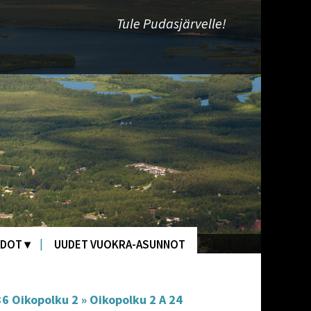
Tule Pudasjärvelle!
EDOT
UUDET VUOKRA-ASUNNOT
36 Oikopolku 2
»
Oikopolku 2 A 24