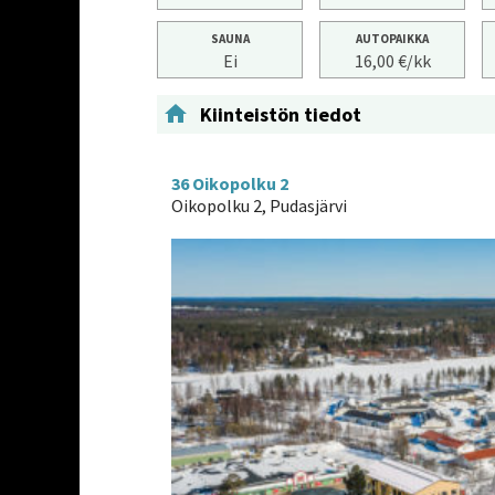
SAUNA
AUTOPAIKKA
Ei
16,00 €/kk

Kiinteistön tiedot
36 Oikopolku 2
Oikopolku 2, Pudasjärvi