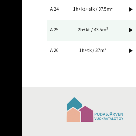
A 24
1h+kt+alk / 37.5m²

A 25
2h+kt / 43.5m²

A 26
1h+tk / 37m²
