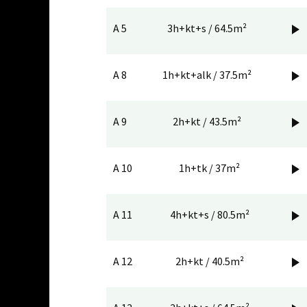
A 5
3h+kt+s / 64.5m²

A 8
1h+kt+alk / 37.5m²

A 9
2h+kt / 43.5m²

A 10
1h+tk / 37m²

A 11
4h+kt+s / 80.5m²

A 12
2h+kt / 40.5m²
