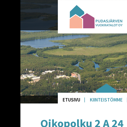
Siirry
sisältöön
Pudasjärven vuokratalot
ETUSIVU
KIINTEISTÖMME
Oikopolku 2 A 24