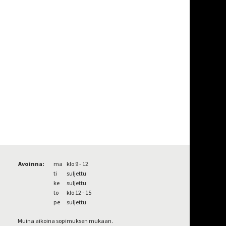
Avoinna:
ma
klo 9 - 12
ti
suljettu
ke
suljettu
to
klo 12 - 15
pe
suljettu
Muina aikoina sopimuksen mukaan.