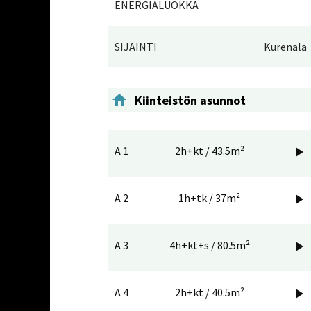
ENERGIALUOKKA
SIJAINTI
Kurenala

Kiinteistön asunnot
A 1
2h+kt / 43.5m²

A 2
1h+tk / 37m²

A 3
4h+kt+s / 80.5m²

A 4
2h+kt / 40.5m²
