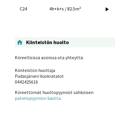
C24
4h+k+s / 82.5m²


Kiinteistön huolto
Kiireellisissä asioissa ota yhteyttä:
Kiinteistön huoltaja
Pudasjärven Vuokratalot
0442425616
Kiireettömät huoltopyynnöt sähköisen
palvelupyynnön kautta.