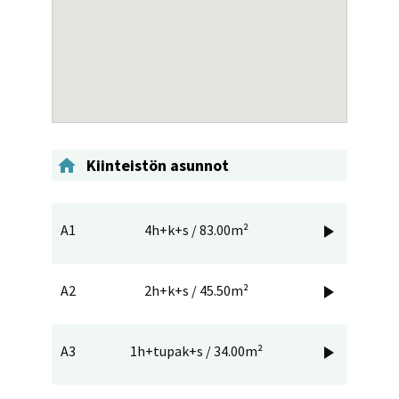

Kiinteistön asunnot
A1
4h+k+s / 83.00m²

A2
2h+k+s / 45.50m²

A3
1h+tupak+s / 34.00m²
