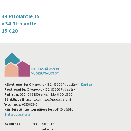
34 Ritolantie 15
»
34 Ritolantie
15 C20
Käyntiosoite:
Oikopolku 4 B 2, 93100 Pudasjärvi
Kartta
Postiosoite:
Oikopolku 4 B 2, 93100 Pudasjärvi
Puhelin:
050 409 8190 (arkisin klo. 8.00-15.30)
Sähköposti:
asuntotoimisto@pudasjarvi.fi
Y-tunnus:
0233813-6
Kiinteistöhuollon päivystys:
044 242 5616
Tietosuojaseloste
Avoinna:
ma
klo 9 - 12
ti
suljettu