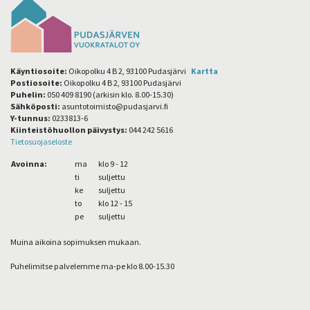
Käyntiosoite:
Oikopolku 4 B 2, 93100 Pudasjärvi
Kartta
Postiosoite:
Oikopolku 4 B 2, 93100 Pudasjärvi
Puhelin:
050 409 8190 (arkisin klo. 8.00-15.30)
Sähköposti:
asuntotoimisto@pudasjarvi.fi
Y-tunnus:
0233813-6
Kiinteistöhuollon päivystys:
044 242 5616
Tietosuojaseloste
Avoinna:
ma
klo 9 - 12
ti
suljettu
ke
suljettu
to
klo 12 - 15
pe
suljettu
Muina aikoina sopimuksen mukaan.
Puhelimitse palvelemme ma-pe klo 8.00-15.30