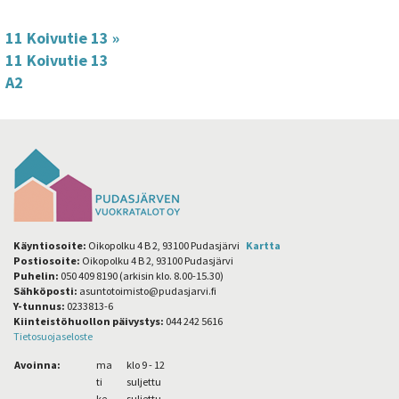
11 Koivutie 13
»
11 Koivutie 13
A2
Käyntiosoite:
Oikopolku 4 B 2, 93100 Pudasjärvi
Kartta
Postiosoite:
Oikopolku 4 B 2, 93100 Pudasjärvi
Puhelin:
050 409 8190 (arkisin klo. 8.00-15.30)
Sähköposti:
asuntotoimisto@pudasjarvi.fi
Y-tunnus:
0233813-6
Kiinteistöhuollon päivystys:
044 242 5616
Tietosuojaseloste
Avoinna:
ma
klo 9 - 12
ti
suljettu
ke
suljettu