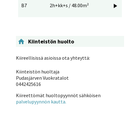
B7
2h+kk+s / 48.00m²


Kiinteistön huolto
Kiireellisissä asioissa ota yhteyttä:
Kiinteistön huoltaja
Pudasjärven Vuokratalot
0442425616
Kiireettömät huoltopyynnöt sähköisen
palvelupyynnön kautta.