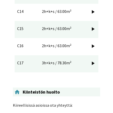
C14
2h+k+s / 63.00m²

C15
2h+k+s / 63.00m²

C16
2h+k+s / 63.00m²

C17
3h+k+s / 78.30m²


Kiinteistön huolto
Kiireellisissä asioissa ota yhteyttä: