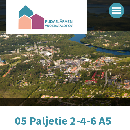
Siirry
sisältöön
Pudasjärven vuokratalot
05 Paljetie 2-4-6 A5