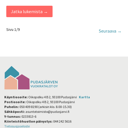
Jatka lukemista →
Kiinteistö-
Sivu 1/9
Seuraava →
navigointi
Käyntiosoite:
Oikopolku 4 B 2, 93100 Pudasjärvi
Kartta
Postiosoite:
Oikopolku 4 B 2, 93100 Pudasjärvi
Puhelin:
050 409 8190 (arkisin klo. 8.00-15.30)
Sähköposti:
asuntotoimisto@pudasjarvi.fi
Y-tunnus:
0233813-6
Kiinteistöhuollon päivystys:
044 242 5616
Tietosuojaseloste